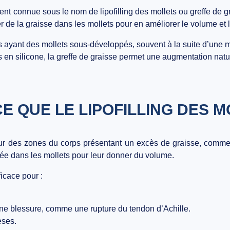
ment connue sous le nom de
lipofilling des mollets
ou
greffe de g
r de la graisse dans les mollets pour en améliorer le volume et 
es ayant des
mollets sous-développés
, souvent à la suite d’une
s en silicone
, la greffe de graisse permet une augmentation
natu
CE QUE LE LIPOFILLING DES M
r des zones du corps présentant un
excès de graisse
, comme
tée dans les mollets
pour leur donner du volume.
ficace pour :
ne blessure, comme une rupture du tendon d’Achille.
èses.