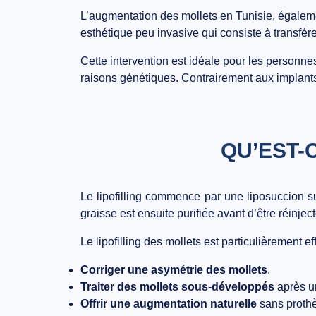
L’augmentation des mollets en Tunisie, égale
esthétique peu invasive qui consiste à transfére
Cette intervention est idéale pour les personn
raisons génétiques. Contrairement aux
implant
QU’EST-
Le
lipofilling
commence par une liposuccion su
graisse est ensuite purifiée avant d’être
réinjec
Le lipofilling des mollets est particulièrement ef
Corriger une asymétrie des mollets
.
Traiter des mollets sous-développés
après u
Offrir une augmentation naturelle
sans proth