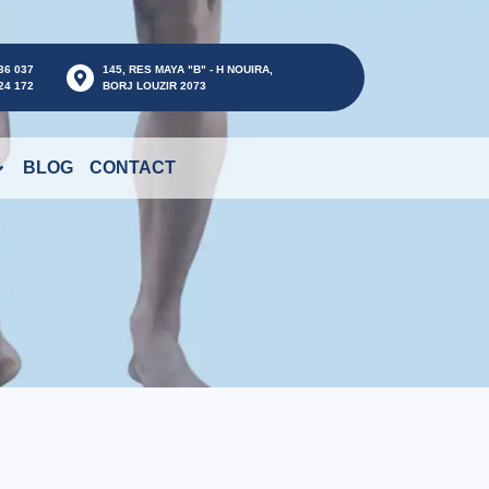
36 037
145, RES MAYA "B" - H NOUIRA,
24 172
BORJ LOUZIR 2073
BLOG
CONTACT