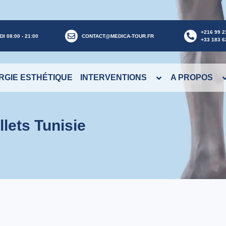
+216 99 2
I 08:00 - 21:00
CONTACT@MEDICA-TOUR.FR
+33 183 6
RGIE ESTHÉTIQUE
INTERVENTIONS
A PROPOS
lets Tunisie