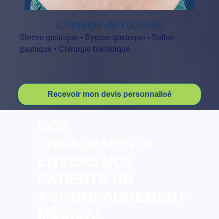
Chirurgie de l’obésité
Sleeve gastrique • Bypass gastrique • Ballon
gastrique • Chirurgie bariatrique
Recevoir mon devis personnalisé
NOS
ENGAGEMENTS
ENVERS NOS
PATIENTS UN
ACCOMPAGNEMENT
MÉDICAL