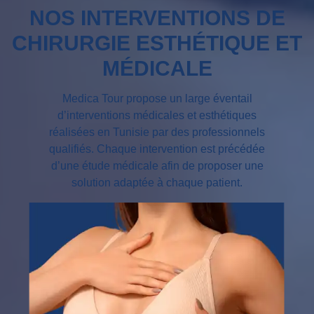
NOS INTERVENTIONS DE
CHIRURGIE ESTHÉTIQUE ET
MÉDICALE
Medica Tour propose un large éventail
d’interventions médicales et esthétiques
réalisées en Tunisie par des professionnels
qualifiés. Chaque intervention est précédée
d’une étude médicale afin de proposer une
solution adaptée à chaque patient.