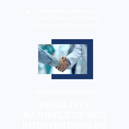
Confidentialité & discrétion
Respect total de votre vie privée
à chaque étape de votre séjour.
Lire les avis de nos patients
RÉSULTATS
NATURELS DE NOS
INTERVENTIONS DE