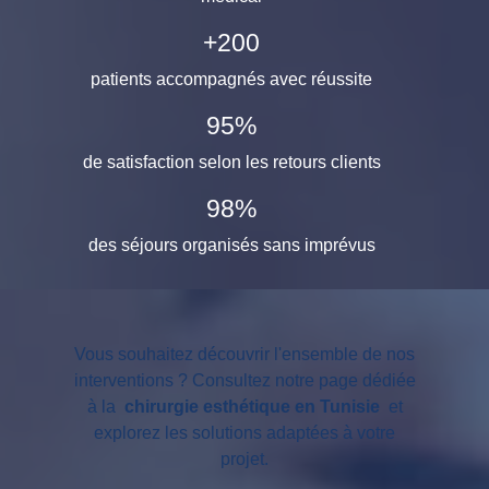
patients accompagné
+
200
patients accompagnés avec réussite
de satisfaction selon 
95
%
de satisfaction selon les retours clients
des séjours organis
98
%
des séjours organisés sans imprévus
Vous souhaitez découvrir l'ensemble de nos
interventions ? Consultez notre page dédiée
à la
chirurgie esthétique en Tunisie
et
explorez les solutions adaptées à votre
projet.