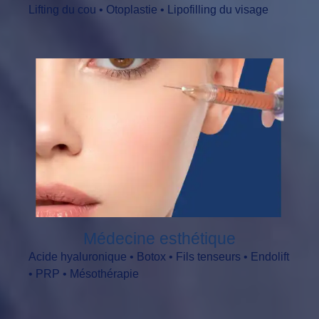
Lifting du cou • Otoplastie • Lipofilling du visage
Médecine esthétique
Acide hyaluronique • Botox • Fils tenseurs • Endolift
• PRP • Mésothérapie