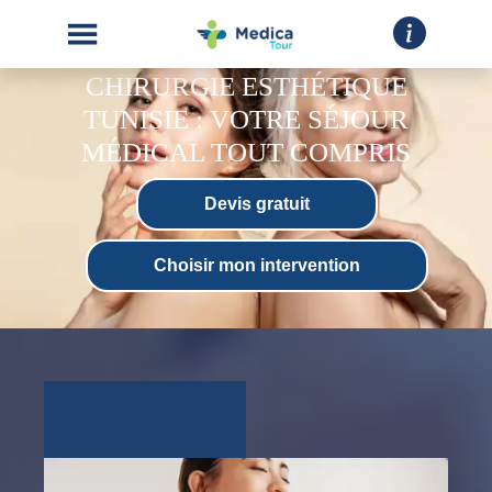
CHIRURGIE ESTHÉTIQUE
TUNISIE : VOTRE SÉJOUR
MÉDICAL TOUT COMPRIS
Devis gratuit
ACCUEIL
Choisir mon intervention
CHIRURGIE
ESTHÉTIQUE
INTERVENTIONS
A
PROPOS