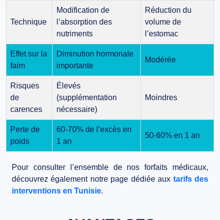
Modification de
Réduction du
Technique
l’absorption des
volume de
nutriments
l’estomac
Effet sur la
Diminution hormonale
Modérée
faim
importante
Risques
Élevés
de
(supplémentation
Moindres
carences
nécessaire)
Perte de
60-70% de l’excès en
50-60% en 1 an
poids
1 an
Pour consulter l’ensemble de nos forfaits médicaux,
découvrez également notre page dédiée aux
tarifs des
interventions en Tunisie
.