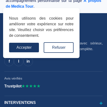
accompagnement personnalisé sur la page
À propos
de Medica Tour
.
Nous utilisons des cookies pour
améliorer votre expérience sur notre
site. Veuillez choisir vos préférences
de consentement.
Votre séjour médical en Tunisie, organisé avec sérieux,
Accepter
Refuser
accompagnement personnalisé et coordination complète.
f
I
in
Avis vérifiés
Trustpilot
★★★★★
INTERVENTIONS