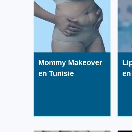
Mommy Makeover
Li
en Tunisie
en