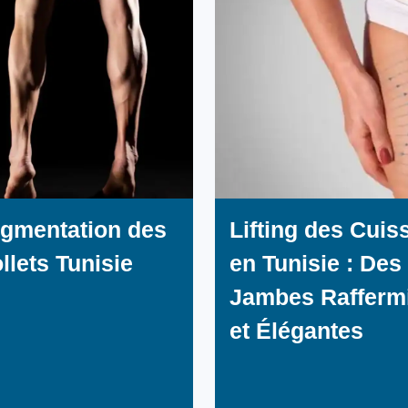
gmentation des
Lifting des Cuis
llets Tunisie
en Tunisie : Des
Jambes Rafferm
et Élégantes