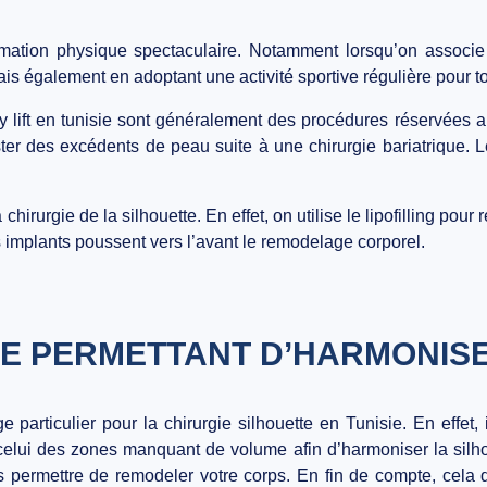
rmation physique spectaculaire. Notamment lorsqu’on associe
s également en adoptant une activité sportive régulière pour toni
 body lift en tunisie sont généralement des procédures réservée
rester des excédents de peau suite à une chirurgie bariatrique. L
la chirurgie de la silhouette. En effet, on utilise le lipofilling po
implants poussent vers l’avant le remodelage corporel.
E PERMETTANT D’HARMONISE
age particulier pour la chirurgie silhouette en Tunisie. En effe
 celui des zones manquant de volume afin d’harmoniser la silh
us permettre de remodeler votre corps. En fin de compte, cela 