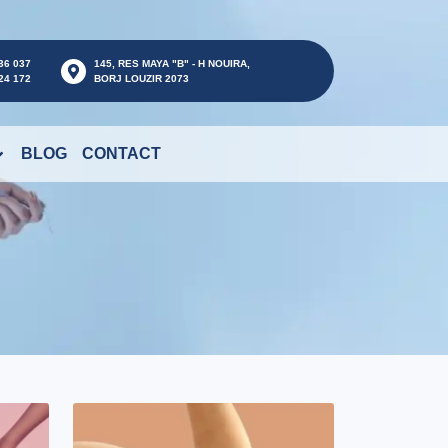
36 037
145, RES MAYA "B" - H NOUIRA,
24 172
BORJ LOUZIR 2073
BLOG
CONTACT