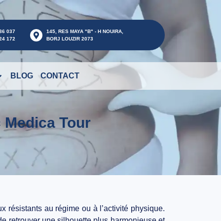
36 037
145, RES MAYA "B" - H NOUIRA,
24 172
BORJ LOUZIR 2073
BLOG
CONTACT
c Medica Tour
x résistants au régime ou à l’activité physique.
 de retrouver une silhouette plus harmonieuse et