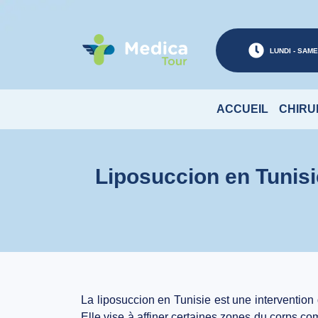
LUNDI - SAMED
ACCUEIL
CHIRU
Liposuccion en Tunisi
La
liposuccion en Tunisie
est une intervention 
Elle vise à affiner certaines zones du corps co