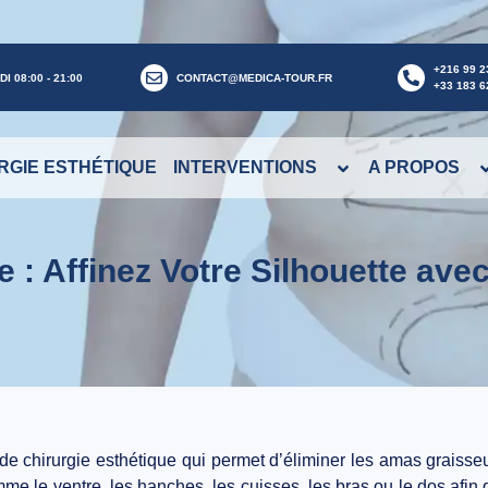
+216 99 2
I 08:00 - 21:00
CONTACT@MEDICA-TOUR.FR
+33 183 6
RGIE ESTHÉTIQUE
INTERVENTIONS
A PROPOS
e : Affinez Votre Silhouette ave
de chirurgie esthétique qui permet d’éliminer les amas graisseu
mme le ventre, les hanches, les cuisses, les bras ou le dos afin