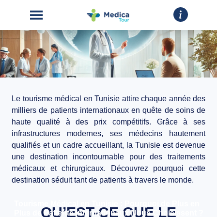
Le
tourisme médical en Tunisie
attire chaque année des
ACCUEIL
milliers de patients internationaux en quête de soins de
haute qualité à des prix compétitifs. Grâce à ses
CHIRURGIE
infrastructures modernes
, ses
médecins hautement
ESTHÉTIQUE
qualifiés
et un
cadre accueillant
, la Tunisie est devenue
une destination incontournable pour des traitements
INTERVENTIONS
médicaux et chirurgicaux. Découvrez pourquoi cette
destination séduit tant de patients à travers le monde.
A
PROPOS
Tourisme Médical en Tunisie : Pourquoi de Plus en
QU’EST-CE QUE LE
Plus de Patients Internationaux Nous Choisissent ?