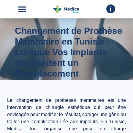
Changement de Prothèse
Mammaire en Tunisie :
Lorsque Vos Implants
Nécessitent un
ACCUEIL
Remplacement
CHIRURGIE
ESTHÉTIQUE
INTERVENTIONS
Le changement de prothèses mammaires est une
intervention de chirurgie esthétique qui peut être
envisagée pour modifier le résultat, corriger une gêne ou
A
traiter une complication liée aux implants. En Tunisie,
PROPOS
Medica Tour organise une prise en charge