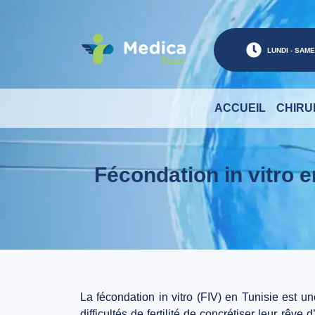
LUNDI - SAMED
ACCUEIL
CHIRU
Fécondation in vitro e
La
fécondation in vitro (FIV) en Tunisie
est un
difficultés de fertilité de concrétiser leur rêv