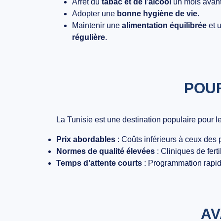
Arrêt du
tabac et de l’alcool
un mois avant
Adopter une
bonne hygiène de vie
.
Maintenir une
alimentation équilibrée
et 
régulière
.
POUR
La Tunisie est une destination populaire pour l
Prix abordables
: Coûts inférieurs à ceux des
Normes de qualité élevées
: Cliniques de fert
Temps d’attente courts
: Programmation rapid
AV