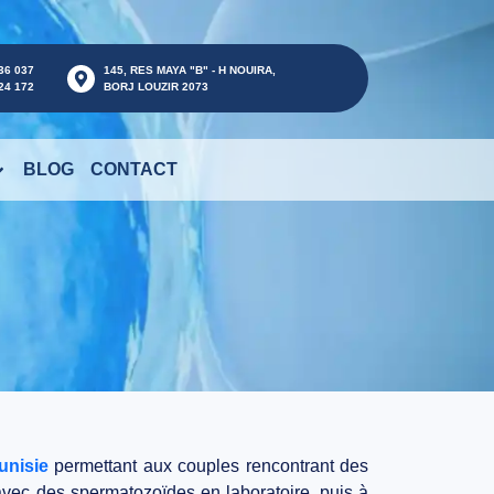
36 037
145, RES MAYA "B" - H NOUIRA,
24 172
BORJ LOUZIR 2073
BLOG
CONTACT
unisie
permettant aux couples rencontrant des
avec des spermatozoïdes en laboratoire
, puis à