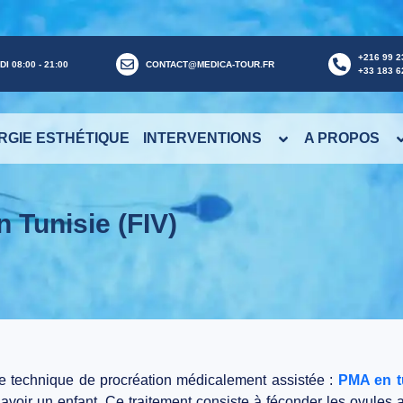
+216 99 2
I 08:00 - 21:00
CONTACT@MEDICA-TOUR.FR
+33 183 6
RGIE ESTHÉTIQUE
INTERVENTIONS
A PROPOS
n Tunisie (FIV)
e technique de
procréation médicalement assistée :
PMA en t
e d’avoir un enfant. Ce traitement consiste à féconder les
ovules 