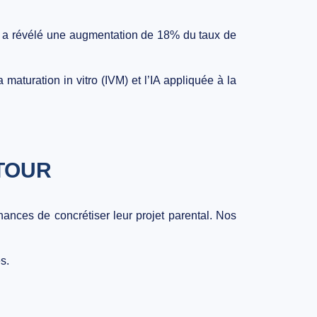
s a révélé une
augmentation de 18% du taux de
la
maturation in vitro (IVM)
et l’
IA appliquée à la
 TOUR
 chances de
concrétiser leur projet parental
. Nos
s.