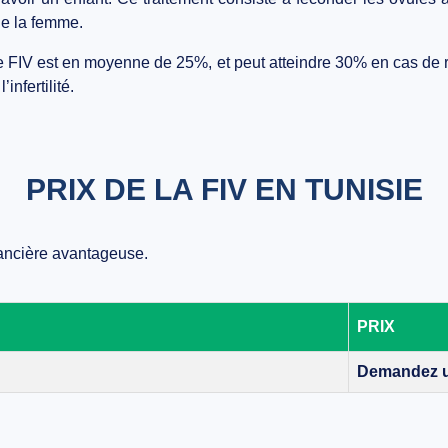
de la femme.
ne
FIV
est en moyenne de
25%
, et peut atteindre
30%
en cas de r
’infertilité
.
PRIX DE LA FIV EN TUNISIE
nancière avantageuse
.
PRIX
Demandez u