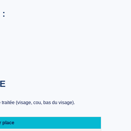
 :
IE
traitée (visage, cou, bas du visage).
r place