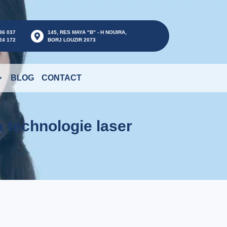
36 037
145, RES MAYA "B" - H NOUIRA,
24 172
BORJ LOUZIR 2073
BLOG
CONTACT
a technologie laser