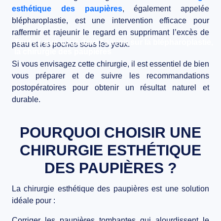
esthétique des paupières
, également appelée
BLOG
blépharoplastie
, est une intervention efficace pour
raffermir et rajeunir le regard
en supprimant l’excès de
CONTACT
Tout ce que vous devez savoir sur la blépharoplastie,
peau et les poches sous les yeux.
la chirurgie des paupières
Si vous envisagez cette chirurgie, il est essentiel de bien
vous préparer et de suivre les recommandations
postopératoires pour
obtenir un résultat naturel et
durable
.
POURQUOI CHOISIR UNE
CHIRURGIE ESTHÉTIQUE
DES PAUPIÈRES ?
La
chirurgie esthétique des paupières
est une solution
idéale pour :
Corriger les paupières tombantes
qui alourdissent le