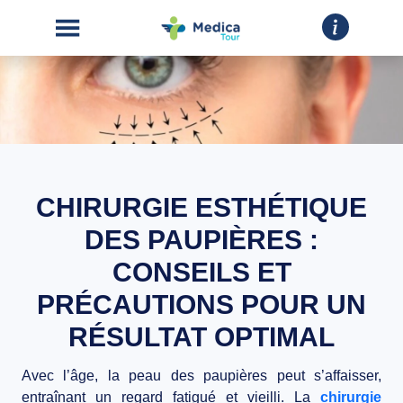
CHIRURGIE ESTHÉTIQUE
ACCUEIL
DES PAUPIÈRES :
CHIRURGIE
ESTHÉTIQUE
CONSEILS ET
INTERVENTIONS
PRÉCAUTIONS POUR UN
RÉSULTAT OPTIMAL
A
PROPOS
Avec l’âge, la peau des paupières peut s’affaisser,
entraînant un
regard fatigué et vieilli
. La
chirurgie