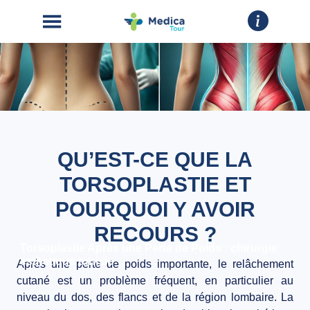
QU’EST-CE QUE LA
ACCUEIL
TORSOPLASTIE ET
CHIRURGIE
ESTHÉTIQUE
POURQUOI Y AVOIR
INTERVENTIONS
RECOURS ?
Torsoplastie Après une Perte de Poids : chirurgie
esthetique tunisie
Après une perte de poids importante, le relâchement
A
cutané est un problème fréquent, en particulier au
PROPOS
niveau du dos, des flancs et de la région lombaire. La