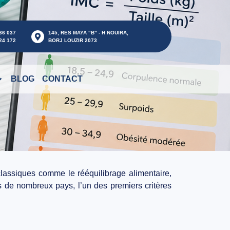
36 037
145, RES MAYA "B" - H NOUIRA,
24 172
BORJ LOUZIR 2073
BLOG
CONTACT
classiques comme le rééquilibrage alimentaire,
s de nombreux pays, l’un des premiers critères