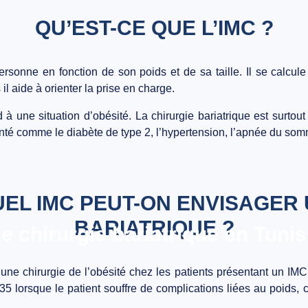
QU’EST-CE QUE L’IMC ?
sonne en fonction de son poids et de sa taille. Il se calcule e
il aide à orienter la prise en charge.
 une situation d’obésité. La chirurgie bariatrique est surtou
nté comme le diabète de type 2, l’hypertension, l’apnée du somm
UEL IMC PEUT-ON ENVISAGER
BARIATRIQUE ?
e chirurgie bariatrique en Tunis
une chirurgie de l’obésité chez les patients présentant un IM
à 35 lorsque le patient souffre de complications liées au poids,