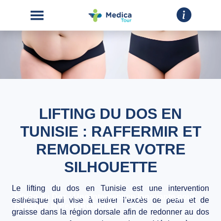
LIFTING DU DOS EN
ACCUEIL
TUNISIE : RAFFERMIR ET
CHIRURGIE
ESTHÉTIQUE
REMODELER VOTRE
INTERVENTIONS
SILHOUETTE
Le
lifting du dos en Tunisie
est une intervention
A
Lifting du Dos : Une Intervention Innovante pour
esthétique qui vise à retirer l’excès de peau et de
PROPOS
Raffermir la Peau Relâchée
graisse dans la région dorsale afin de redonner au dos