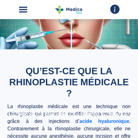
QU’EST-CE QUE LA
ACCUEIL
RHINOPLASTIE MÉDICALE
CHIRURGIE
ESTHÉTIQUE
?
INTERVENTIONS
La
rhinoplastie médicale
est une technique non
chirurgicale qui permet de modifier l’apparence du nez
La rhinoplastie médicale : Quand éviter la chirurgie ?
A
grâce à des injections d’
acide hyaluronique
.
PROPOS
Contrairement à la rhinoplastie chirurgicale, elle ne
nécessite aucune anesthésie, aucune incision et offre