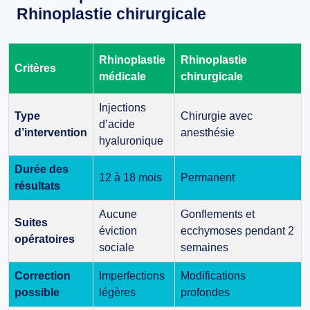
Rhinoplastie chirurgicale
Rhinoplastie
Rhinoplastie
Critères
médicale
chirurgicale
Injections
Type
Chirurgie avec
d’acide
d’intervention
anesthésie
hyaluronique
Durée des
12 à 18 mois
Permanent
résultats
Aucune
Gonflements et
Suites
éviction
ecchymoses pendant 2
opératoires
sociale
semaines
Correction
Imperfections
Modifications
possible
légères
profondes