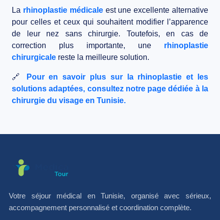
La
rhinoplastie médicale
est une excellente alternative
pour celles et ceux qui souhaitent
modifier l’apparence
de leur nez sans chirurgie
. Toutefois, en cas de
correction plus importante, une
rhinoplastie
chirurgicale
reste la meilleure solution.
🔗
Pour en savoir plus sur la rhinoplastie et les
solutions adaptées, consultez notre page dédiée à la
chirurgie du visage en Tunisie
.
Votre séjour médical en Tunisie, organisé avec sérieux,
accompagnement personnalisé et coordination complète.