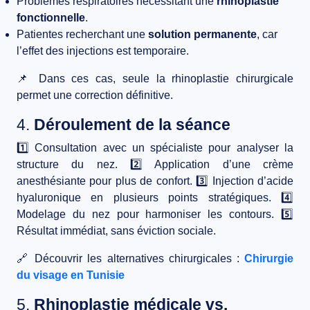
Problèmes respiratoires nécessitant une
rhinoplastie
fonctionnelle
.
Patientes recherchant une
solution permanente
, car
l’effet des injections est temporaire.
📌
Dans ces cas, seule la rhinoplastie chirurgicale
permet une correction définitive.
4.
Déroulement de la séance
1️⃣ Consultation avec un spécialiste pour analyser la
structure du nez. 2️⃣ Application d’une crème
anesthésiante pour plus de confort. 3️⃣ Injection d’
acide
hyaluronique
en plusieurs points stratégiques. 4️⃣
Modelage du nez pour harmoniser les contours. 5️⃣
Résultat immédiat, sans éviction sociale.
🔗
Découvrir les alternatives chirurgicales :
Chirurgie
du visage en Tunisie
5.
Rhinoplastie médicale vs.