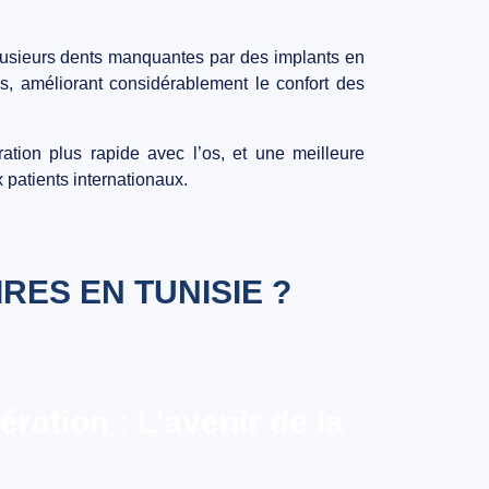
plusieurs dents manquantes par des implants en
les, améliorant considérablement le confort des
ation plus rapide avec l’os, et une meilleure
 patients internationaux.
ES EN TUNISIE ?
ration : L’avenir de la