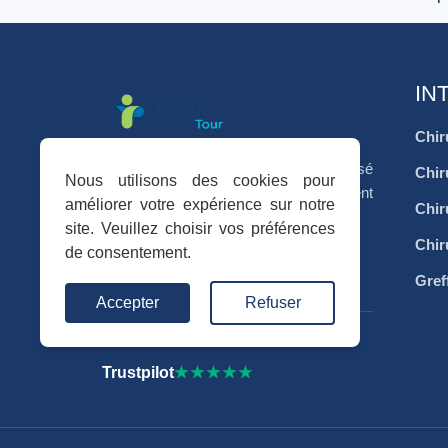
IN
Chir
Votre séjour médical en Tunisie, organisé
Chir
Nous utilisons des cookies pour
avec sérieux, accompagnement
améliorer votre expérience sur notre
Chir
personnalisé et coordination complète.
site. Veuillez choisir vos préférences
Chir
de consentement.
f
I
in
Gref
Accepter
Refuser
Avis vérifiés
Trustpilot
★★★★★