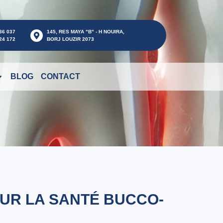
36 037
145, RES MAYA "B" - H NOUIRA,
24 172
BORJ LOUZIR 2073
BLOG
CONTACT
OUR LA SANTÉ BUCCO-