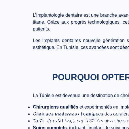
L’implantologie dentaire est une branche avan
titane. Grâce aux progrès technologiques, cett
patients.
Les implants dentaires nouvelle génération s
esthétique. En Tunisie, ces avancées sont déso
POURQUOI OPTER
La Tunisie est devenue une destination de choix
Chirurgiens qualifiés
et expérimentés en impl
Implantologie dentaire e
Cliniques modernes et équipées
des dernière
chirurgie dentaire en T
Tarifs abordables
, jusqu’à 60 % moins chers 
Soins complets
, incluant l’implant, le suivi 