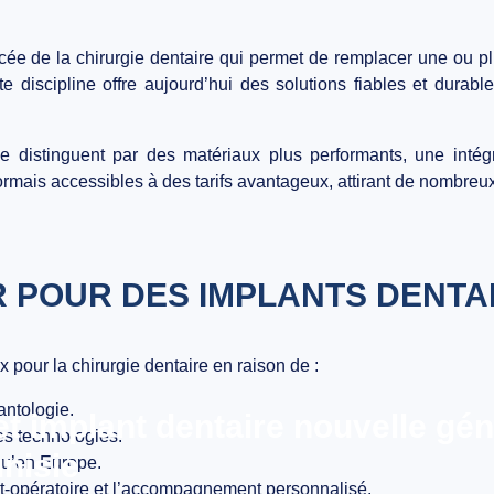
cée de la chirurgie dentaire qui permet de remplacer une ou 
e discipline offre aujourd’hui des solutions fiables et durab
e distinguent par des matériaux plus performants, une intégr
rmais accessibles à des tarifs avantageux, attirant de nombreux
 POUR DES IMPLANTS DENTAIR
 pour la chirurgie dentaire en raison de :
antologie.
t implant dentaire nouvelle géné
s technologies.
unisie
qu’en Europe.
post-opératoire et l’accompagnement personnalisé.