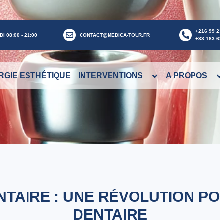
+216 99 2
I 08:00 - 21:00
CONTACT@MEDICA-TOUR.FR
+33 183 6
RGIE ESTHÉTIQUE
INTERVENTIONS
A PROPOS
NTAIRE : UNE RÉVOLUTION P
DENTAIRE