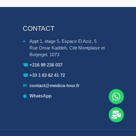
CONTACT
⌖
Appt 1, étage 5, Espace El Aziz, 5
Rue Omar Kaddeh, Cité Montplaisir et
Borjergel, 1073
☎
+216 99 236 037
☎
+33 1 83 62 41 72
✉
contact@medica-tour.fr
◉
WhatsApp