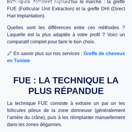
techniques dominent aujourd’hui le marché : la
greffe
greffe de cheveux choisir ?
BLOG
FUE (Follicular Unit Extraction)
et la
greffe DHI (Direct
Hair Implantation)
.
CONTACT
Quelles sont les différences entre ces méthodes ?
Laquelle est la plus adaptée à votre profil ? Voici un
comparatif complet pour faire le bon choix.
🔗
En savoir plus sur nos services :
Greffe de cheveux
en Tunisie
FUE : LA TECHNIQUE LA
PLUS RÉPANDUE
La
technique FUE
consiste à extraire un par un les
follicules pileux de la zone donneuse (généralement
l’arrière du crâne), puis à les réimplanter manuellement
dans les zones dégarnies.