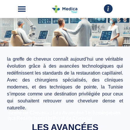
la greffe de cheveux connaît aujourd’hui une véritable
ACCUEIL
évolution grâce à des avancées technologiques qui
redéfinissent les standards de la restauration capillairel.
CHIRURGIE
Avec des
chirurgiens spécialisés
, des
cliniques
ESTHÉTIQUE
modernes
, et des techniques de pointe, la
Tunisie
s’impose comme une
destination privilégiée
pour ceux
INTERVENTIONS
qui souhaitent retrouver une chevelure dense et
naturelle.
Greffe de Cheveux : Les Avancées Technologiques
A
qui Redéfinissent la Perte de Cheveux
PROPOS
LES AVANCÉES