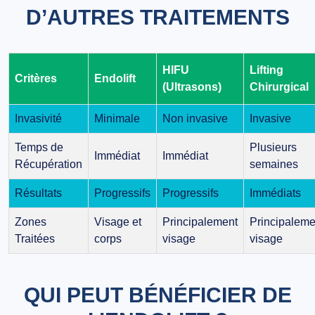
D’AUTRES TRAITEMENTS
HIFU
Lifting
Critères
Endolift
(Ultrasons)
Chirurgical
Invasivité
Minimale
Non invasive
Invasive
Temps de
Plusieurs
Immédiat
Immédiat
Récupération
semaines
Résultats
Progressifs
Progressifs
Immédiats
Zones
Visage et
Principalement
Principaleme
Traitées
corps
visage
visage
QUI PEUT BÉNÉFICIER DE