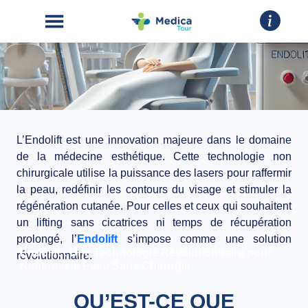
L’Endolift est une innovation majeure dans le domaine
ACCUEIL
de la médecine esthétique. Cette technologie non
chirurgicale utilise la puissance des lasers pour raffermir
CHIRURGIE
la peau, redéfinir les contours du visage et stimuler la
ESTHÉTIQUE
régénération cutanée. Pour celles et ceux qui souhaitent
un lifting sans cicatrices ni temps de récupération
INTERVENTIONS
prolongé, l’
Endolift
s’impose comme une solution
Endolift : Une Technologie Révolutionnaire pour
révolutionnaire.
Raffermir la Peau Sans Chirurgie
A
PROPOS
QU’EST-CE QUE