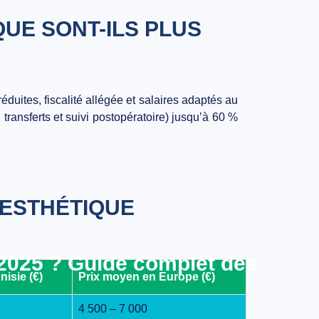
QUE SONT-ILS PLUS
éduites, fiscalité allégée et salaires adaptés au
transferts et suivi postopératoire) jusqu’à
60 %
 ESTHÉTIQUE
 2025 ? Guide complet des
isie (€)
Prix moyen en Europe (€)
4 500 – 7 000