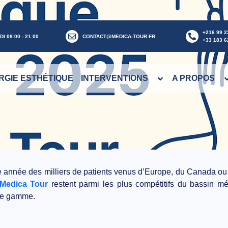
+216 99 2
I 08:00 - 21:00
CONTACT@MEDICA-TOUR.FR
+33 183 6
RGIE ESTHÉTIQUE
INTERVENTIONS
A PROPOS
e année des milliers de patients venus d’Europe, du Canada ou 
Medica Tour
restent parmi les plus compétitifs du bassin méd
 de gamme.