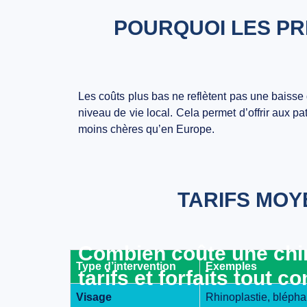
POURQUOI LES PRI
Les coûts plus bas ne reflètent pas une baisse
niveau de vie local. Cela permet d’offrir aux p
moins chères
qu’en Europe.
TARIFS MOY
Combien coûte une chir
Type d’intervention
Exemples
tarifs et forfaits tout c
Visage
Rhinoplastie, blépharo