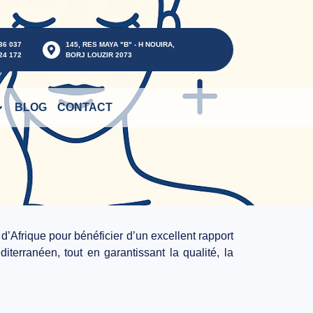
36 037
145, RES MAYA "B" - H NOUIRA,
24 172
BORJ LOUZIR 2073
BLOG
CONTACT
d’Afrique pour bénéficier d’un
excellent rapport
iterranéen, tout en garantissant la qualité, la