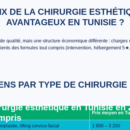
X DE LA CHIRURGIE ESTHÉTI
AVANTAGEUX EN TUNISIE ?
 de qualité, mais une
structure économique différente
: charges r
atients des
formules tout compris
(intervention, hébergement 5★, 
ENS PAR TYPE DE CHIRURGIE
urgie esthétique en Tunisie en
Prix moyen en Tun
ompris
plastie, lifting cervico-facial
1 800 – 3 200