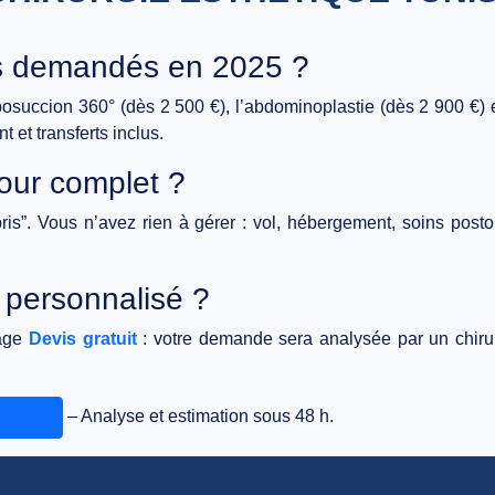
lus demandés en 2025 ?
iposuccion 360°
(dès 2 500 €), l’
abdominoplastie
(dès 2 900 €) 
et transferts inclus.
éjour complet ?
ris”. Vous n’avez rien à gérer : vol, hébergement, soins posto
 personnalisé ?
page
Devis gratuit
: votre demande sera analysée par un chiru
– Analyse et estimation sous 48 h.
rd’hui