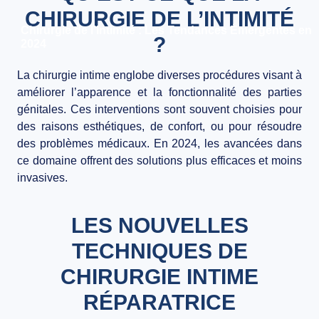
CHIRURGIE DE L’INTIMITÉ
BLOG
Chirurgie de l’Intimité : Les Tendances Émergentes en
?
2024
CONTACT
La chirurgie intime englobe diverses procédures visant à
améliorer l’apparence et la fonctionnalité des parties
génitales. Ces interventions sont souvent choisies pour
des raisons esthétiques, de confort, ou pour résoudre
des problèmes médicaux. En 2024, les avancées dans
ce domaine offrent des solutions plus efficaces et moins
invasives.
LES NOUVELLES
TECHNIQUES DE
CHIRURGIE INTIME
RÉPARATRICE