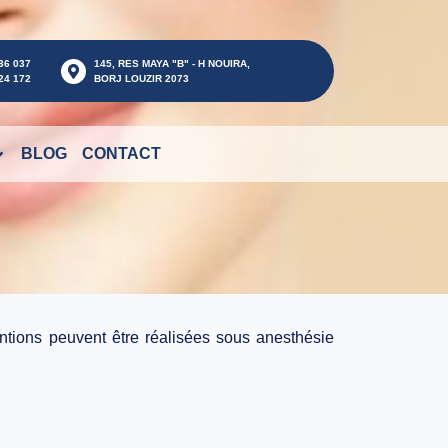
36 037
145, RES MAYA "B" - H NOUIRA,
24 172
BORJ LOUZIR 2073
BLOG
CONTACT
tions peuvent être réalisées sous anesthésie