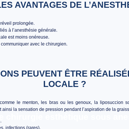
ES AVANTAGES DE L’ANESTH
réveil prolongée.
liés à l’anesthésie générale.
cale est moins onéreuse.
t communiquer avec le chirurgien.
IONS PEUVENT ÊTRE RÉALISÉ
LOCALE ?
omme le menton, les bras ou les genoux, la liposuccion sous
 ainsi la sensation de pression pendant l’aspiration de la grais
e chirurgie esthétique sous ane
.
 infections (rares).