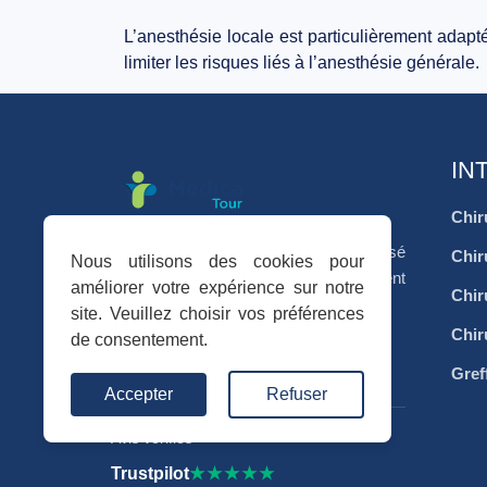
L’anesthésie locale est particulièrement adapt
limiter les risques liés à l’anesthésie générale.
IN
Chir
Votre séjour médical en Tunisie, organisé
Chir
Nous utilisons des cookies pour
avec sérieux, accompagnement
améliorer votre expérience sur notre
Chir
personnalisé et coordination complète.
site. Veuillez choisir vos préférences
Chir
de consentement.
f
I
in
Gref
Accepter
Refuser
Avis vérifiés
Trustpilot
★★★★★