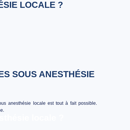
ÉSIE LOCALE ?
ES SOUS ANESTHÉSIE
 anesthésie locale est tout à fait possible.
se.
sthésie locale ?