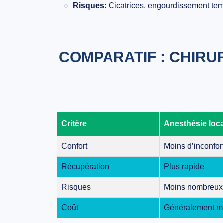
Risques:
Cicatrices, engourdissement tem
COMPARATIF : CHIRU
Critère
Anesthésie loc
Confort
Moins d’inconfor
Récupération
Plus rapide
Risques
Moins nombreux
Coût
Généralement m