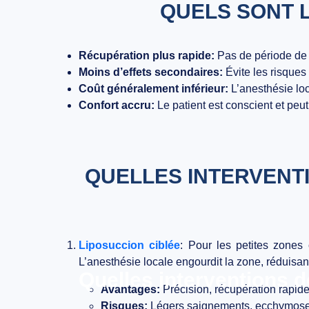
QUELS SONT L
Récupération plus rapide:
Pas de période de 
Moins d’effets secondaires:
Évite les risques 
Coût généralement inférieur:
L’anesthésie lo
Confort accru:
Le patient est conscient et peu
QUELLES INTERVENT
Liposuccion ciblée
:
Pour les petites zones c
L’anesthésie locale engourdit la zone, réduisant
Quelles interventions d
Avantages:
Précision, récupération rapide
Risques:
Légers saignements, ecchymoses,