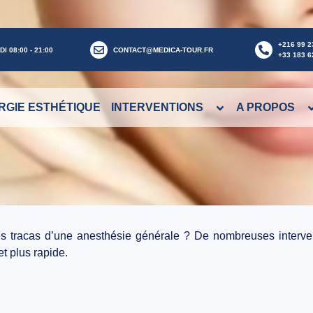
+216 99 2
I 08:00 - 21:00
CONTACT@MEDICA-TOUR.FR
+33 183 6
RGIE ESTHÉTIQUE
INTERVENTIONS
A PROPOS
es tracas d’une anesthésie générale ? De nombreuses interven
et plus rapide.