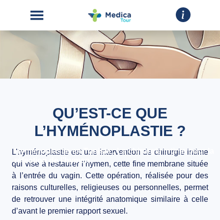
QU’EST-CE QUE
ACCUEIL
L’HYMÉNOPLASTIE ?
CHIRURGIE
ESTHÉTIQUE
Hyménoplastie en Tunisie : La chirurgie intime pour la
L’hyménoplastie est une intervention de chirurgie intime
réfection de l’hymen
INTERVENTIONS
qui vise à restaurer l’hymen, cette fine membrane située
à l’entrée du vagin. Cette opération, réalisée pour des
raisons culturelles, religieuses ou personnelles, permet
A
de retrouver une intégrité anatomique similaire à celle
PROPOS
d’avant le premier rapport sexuel.