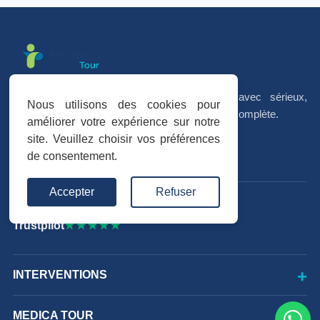
Votre séjour médical en Tunisie, organisé avec sérieux,
Nous utilisons des cookies pour
accompagnement personnalisé et coordination complète.
améliorer votre expérience sur notre
site. Veuillez choisir vos préférences
f
I
in
de consentement.
Accepter
Refuser
Avis vérifiés
Trustpilot
★★★★★
INTERVENTIONS
MEDICA TOUR