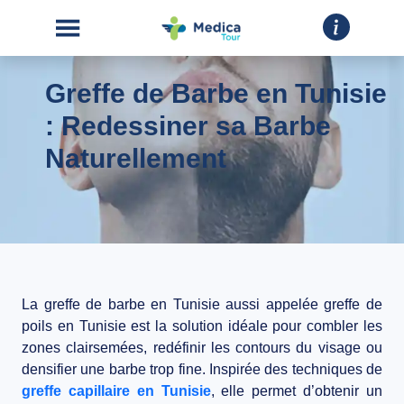
Greffe de Barbe en Tunisie
: Redessiner sa Barbe
Naturellement
ACCUEIL
CHIRURGIE
ESTHÉTIQUE
INTERVENTIONS
La
greffe de barbe en Tunisie
aussi appelée
greffe de
poils en Tunisie
est la solution idéale pour combler les
zones clairsemées, redéfinir les contours du visage ou
A
densifier une barbe trop fine. Inspirée des techniques de
PROPOS
greffe capillaire en Tunisie
, elle permet d’obtenir un