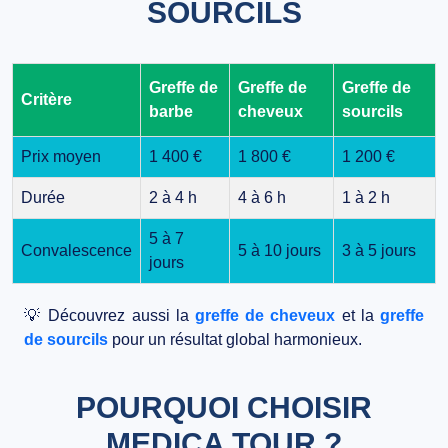
SOURCILS
Greffe de
Greffe de
Greffe de
Critère
barbe
cheveux
sourcils
Prix moyen
1 400 €
1 800 €
1 200 €
Durée
2 à 4 h
4 à 6 h
1 à 2 h
5 à 7
Convalescence
5 à 10 jours
3 à 5 jours
jours
💡 Découvrez aussi la
greffe de cheveux
et la
greffe
de sourcils
pour un résultat global harmonieux.
POURQUOI CHOISIR
MEDICA TOUR ?