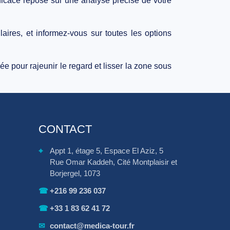
efficace repose sur une
analyse précise de votre
aires, et informez-vous sur toutes les options
 pour rajeunir le regard et lisser la zone sous
CONTACT
⌖
Appt 1, étage 5, Espace El Aziz, 5
Rue Omar Kaddeh, Cité Montplaisir et
Borjergel, 1073
☎
+216 99 236 037
☎
+33 1 83 62 41 72
✉
contact@medica-tour.fr