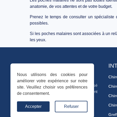
Les
poches malaires ne sont pas toutes ident
anatomie
, de vos attentes et de votre budget.
Prenez le temps de consulter un
spécialiste 
possibles.
Si les poches malaires sont associées à un rel
les yeux.
IN
Nous utilisons des cookies pour
Chir
améliorer votre expérience sur notre
Votre séjour médical en Tunisie, organisé
Chir
site. Veuillez choisir vos préférences
avec sérieux, accompagnement
de consentement.
Chir
personnalisé et coordination complète.
Chir
Accepter
Refuser
f
I
in
Gref