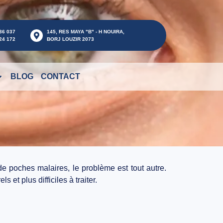
36 037
145, RES MAYA "B" - H NOUIRA,
24 172
BORJ LOUZIR 2073
BLOG
CONTACT
 de
poches malaires
, le problème est tout autre.
rels
et plus difficiles à traiter.