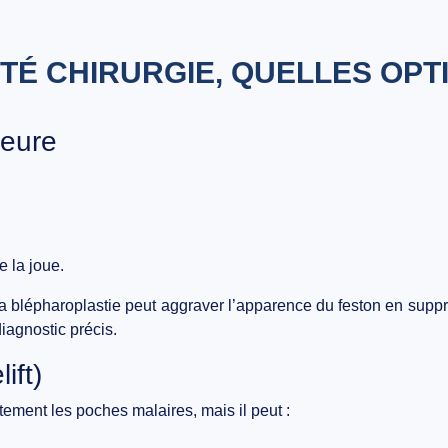
TÉ CHIRURGIE, QUELLES OPT
ieure
e la joue.
 la blépharoplastie peut
aggraver l’apparence du feston
en suppri
diagnostic précis.
ift)
ement les poches malaires, mais il peut :