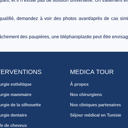
iques
, et il n’existe pas de solution universelle. Un traitement 
qualifié
, demandez à voir des
photos avant/après
de cas simil
âchement des paupières, une blépharoplastie peut être envisagée
TERVENTIONS
MEDICA TOUR
urgie esthétique
À propos
urgie mammaire
Nos chirurgiens
urgie de la silhouette
Nos cliniques partenaires
urgie dentaire
Séjour médical en Tunisie
fe de cheveux