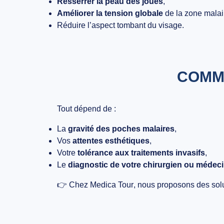
Resserrer la peau des joues
,
Améliorer la tension globale
de la zone malai
Réduire l’aspect tombant du visage.
COMME
Tout dépend de :
La
gravité des poches malaires
,
Vos
attentes esthétiques
,
Votre
tolérance aux traitements invasifs
,
Le
diagnostic de votre chirurgien ou médeci
👉 Chez
Medica Tour
, nous proposons des solu